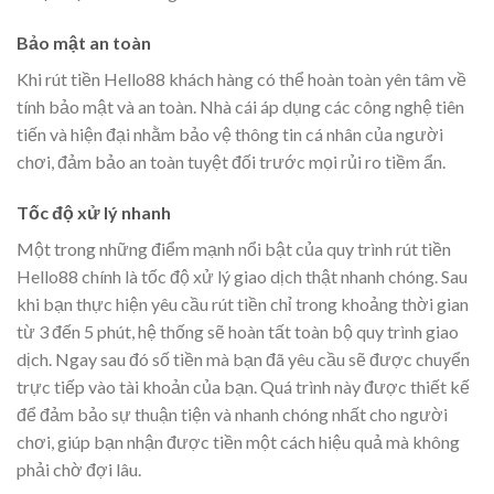
Bảo mật an toàn
Khi rút tiền Hello88 khách hàng có thể hoàn toàn yên tâm về
tính bảo mật và an toàn. Nhà cái áp dụng các công nghệ tiên
tiến và hiện đại nhằm bảo vệ thông tin cá nhân của người
chơi, đảm bảo an toàn tuyệt đối trước mọi rủi ro tiềm ẩn.
Tốc độ xử lý nhanh
Một trong những điểm mạnh nổi bật của quy trình rút tiền
Hello88 chính là tốc độ xử lý giao dịch thật nhanh chóng. Sau
khi bạn thực hiện yêu cầu rút tiền chỉ trong khoảng thời gian
từ 3 đến 5 phút, hệ thống sẽ hoàn tất toàn bộ quy trình giao
dịch. Ngay sau đó số tiền mà bạn đã yêu cầu sẽ được chuyển
trực tiếp vào tài khoản của bạn. Quá trình này được thiết kế
để đảm bảo sự thuận tiện và nhanh chóng nhất cho người
chơi, giúp bạn nhận được tiền một cách hiệu quả mà không
phải chờ đợi lâu.