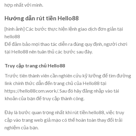
hợp nhất với mình.
Hướng dẫn rút tiền Hello88
[hình ảnh] Các bước thực hiện lệnh giao dịch đơn giản tại
hello88
Để đảm bảo mọi thao tác diễn ra đúng quy định, người chơi
tại Hello88 nên tuân thủ các bước sau đây.
Truy cập trang chủ Hello88
Trước tiên thành viên cần nghiên cứu kỹ lưỡng để tìm đường
link chính thức dẫn đến trang chủ của Hello88 tại
https://hello88com.work/. Sau đó hãy đăng nhập vào tài
khoản của bạn để truy cập thành công.
Đây là bước quan trọng nhất khi rút tiền hello88, việc truy
cập vào trang web giả mạo có thể hoàn toàn thay đổi trải
nghiệm của bạn.