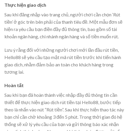
Thực hiện giao dịch
Sau khi đăng nhập vào trang chủ, người chơi cần chọn ‘Rút
tiền’ ở góc trên bên phải của thanh tiêu đề. Một mẫu đơn sẽ
hiện ra yêu cầu bạn điền đầy đủ thông tin, bao gồm số tài
khoản ngân hàng, chi nhánh ngân hàng và số tiền muốn rút.
Lưu ý rằng đối với những người chơi mới lần đầu rút tiền,
Hello88 sẽ yêu cầu tạo mật mã rút tiền trước khi tiến hành
giao dịch, nhằm đảm bảo an toàn cho khách hàng trong
tương lai.
Hoàn tất
Sau khi bạn đã hoàn thành việc nhập đầy đủ thông tin cần
thiết để thực hiện giao dịch rút tiền tại Hello88, bước tiếp
theo là nhấn vào nút “Rút tiền”. Sau khi thực hiện thao tác này
bạn chỉ cần chờ khoảng 3 đến 5 phút. Trong thời gian đó hệ
thống sẽ xử lý yêu cầu của bạn và gửi thông báo xác nhận